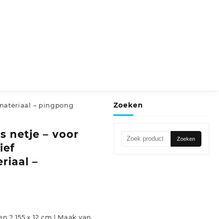
Zoeken
gsmateriaal – pingpong
s netje – voor
Zoeken
Zoeken
ief
naar:
riaal –
n ? 155 x 12 cm | Maak van