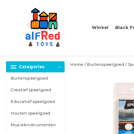
Skip
to
content
Winkel
Black F
Home
/
Buitenspeelgoed
/ Sp
Categories
Buitenspeelgoed
Creatief speelgoed
Educatief speelgoed
Houten speelgoed
Muziekinstrumenten