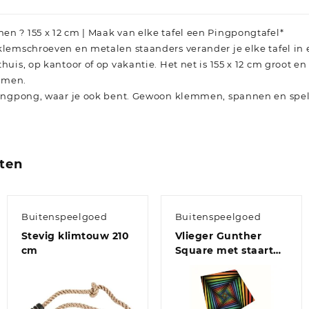
en ? 155 x 12 cm | Maak van elke tafel een Pingpongtafel*
 klemschroeven en metalen staanders verander je elke tafel i
thuis, op kantoor of op vakantie. Het net is 155 x 12 cm groot 
mmen.
 pingpong, waar je ook bent. Gewoon klemmen, spannen en spe
ten
Buitenspeelgoed
Buitenspeelgoed
Stevig klimtouw 210
Vlieger Gunther
cm
Square met staart
regenboogkleuren
70 x 70 cm