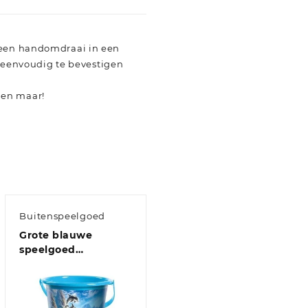
n een handomdraai in een
en eenvoudig te bevestigen
len maar!
Buitenspeelgoed
Grote blauwe
speelgoed
strandemmer
oceaandieren