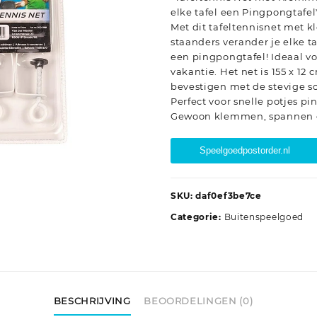
elke tafel een Pingpongtafel
Met dit tafeltennisnet met 
staanders verander je elke t
een pingpongtafel! Ideaal vo
vakantie. Het net is 155 x 12
bevestigen met de stevige 
Perfect voor snelle potjes p
Gewoon klemmen, spannen e
Speelgoedpostorder.nl
SKU:
daf0ef3be7ce
Categorie:
Buitenspeelgoed
BESCHRIJVING
BEOORDELINGEN (0)