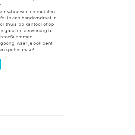
*
klemschroeven en metalen
afel in een handomdraai in
or thuis, op kantoor of op
 cm groot en eenvoudig te
schroefklemmen.
ingpong, waar je ook bent.
n spelen maar!