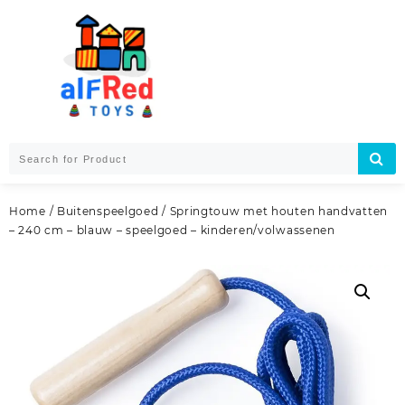
Skip
to
content
Home
/
Buitenspeelgoed
/ Springtouw met houten handvatten
– 240 cm – blauw – speelgoed – kinderen/volwassenen