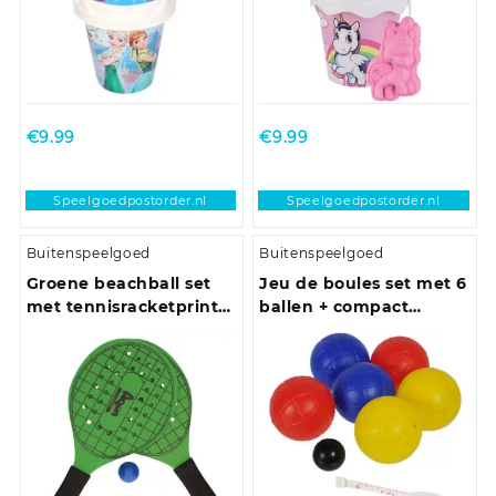
€
9.99
€
9.99
Speelgoedpostorder.nl
Speelgoedpostorder.nl
Buitenspeelgoed
Buitenspeelgoed
Groene beachball set
Jeu de boules set met 6
met tennisracketprint
ballen + compact
buitenspeelgoed
meetlint 1,5 meter