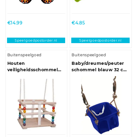
€
14.99
€
4.85
Speelgoedpostorder.nl
Speelgoedpostorder.nl
Buitenspeelgoed
Buitenspeelgoed
Houten
Baby/dreumes/peuter
veiligheidsschommel
schommel blauw 32 cm
Woody
max 36 mnd