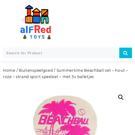
Skip
to
content
Home
/
Buitenspeelgoed
/ Summertime Beachball set – hout –
roze – strand sport speelset – met 5x balletjes