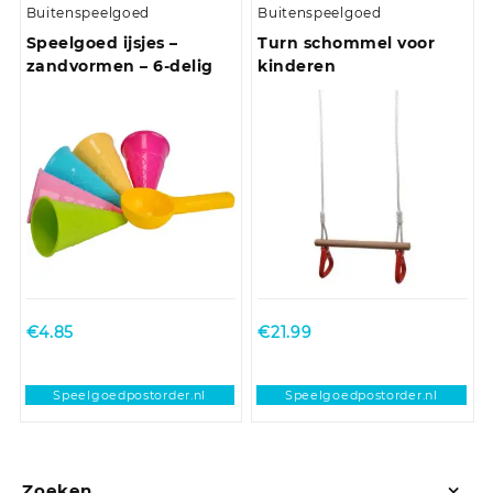
Buitenspeelgoed
Buitenspeelgoed
Speelgoed ijsjes –
Turn schommel voor
zandvormen – 6-delig
kinderen
€
4.85
€
21.99
Speelgoedpostorder.nl
Speelgoedpostorder.nl
Zoeken