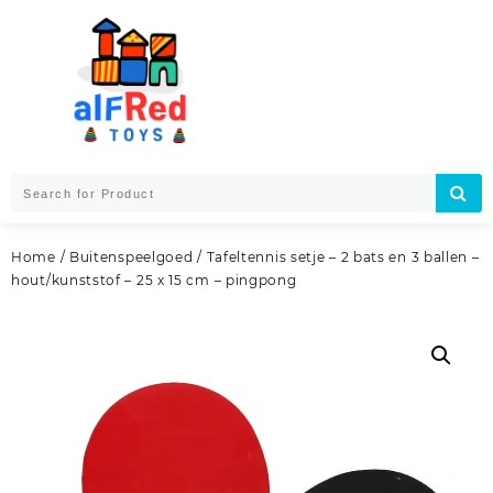
Skip
to
content
Home
/
Buitenspeelgoed
/ Tafeltennis setje – 2 bats en 3 ballen –
hout/kunststof – 25 x 15 cm – pingpong