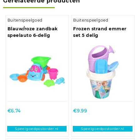
Gerelateerde producten
Buitenspeelgoed
Buitenspeelgoed
Blauw/roze zandbak
Frozen strand emmer
speelauto 6-delig
set 5 delig
€
6.74
€
9.99
Speelgoedpostorder.nl
Speelgoedpostorder.nl