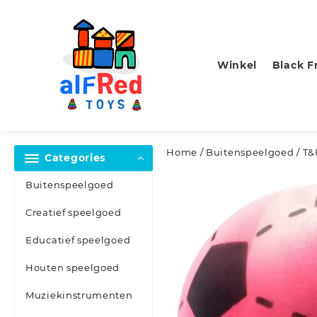
Skip
to
content
Winkel
Black F
Home
/
Buitenspeelgoed
/ T&
Categories
Buitenspeelgoed
Creatief speelgoed
Educatief speelgoed
Houten speelgoed
Muziekinstrumenten