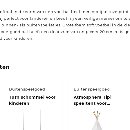
oftbal in de vorm van een voetbal heeft een vrolijke roze prin
j perfect voor kinderen en biedt hij een veilige manier om te 
 binnen- als buitenspelletjes. Grote foam soft voetbal in de kl
 speelgoed bal heeft een doorsnee van ongeveer 20 cm en is 
d voor kinderen.
ten
Buitenspeelgoed
Buitenspeelgoed
Turn schommel voor
Atmosphera Tipi
kinderen
speeltent voor
kinderen – 130 x 130
x 160 cm – wit –
wigwam