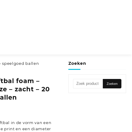
Zoeken
 – speelgoed ballen
ftbal foam –
Zoeken
Zoeken
ze – zacht – 20
naar:
allen
ftbal in de vorm van een
oze print en een diameter