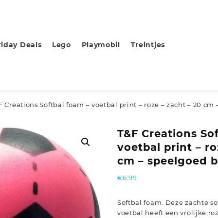
riday Deals
Lego
Playmobil
Treintjes
F Creations Softbal foam – voetbal print – roze – zacht – 20 cm
T&F Creations So
voetbal print – ro
cm – speelgoed b
€
6.99
Softbal foam. Deze zachte so
voetbal heeft een vrolijke r