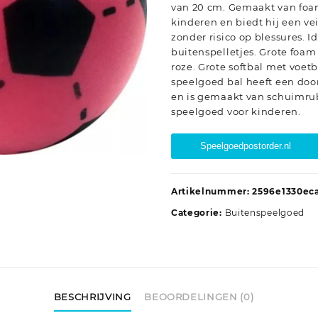
van 20 cm. Gemaakt van foam,
kinderen en biedt hij een ve
zonder risico op blessures. I
buitenspelletjes. Grote foam 
roze. Grote softbal met voetb
speelgoed bal heeft een do
en is gemaakt van schuimru
speelgoed voor kinderen.
Speelgoedpostorder.nl
Artikelnummer:
2596e1330ec
Categorie:
Buitenspeelgoed
BESCHRIJVING
BEOORDELINGEN (0)