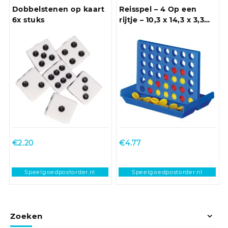
Dobbelstenen op kaart
Reisspel – 4 Op een
6x stuks
rijtje – 10,3 x 14,3 x 3,3
cm – Denkspel
speelgoed – kinderen
en volwassenen
€
2.20
€
4.77
Speelgoedpostorder.nl
Speelgoedpostorder.nl
Zoeken