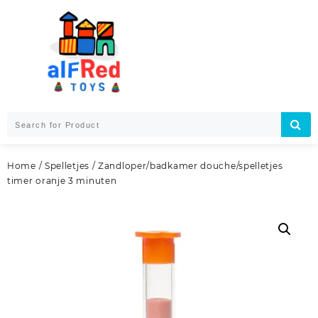
Skip
to
content
Home
/
Spelletjes
/ Zandloper/badkamer douche/spelletjes
timer oranje 3 minuten