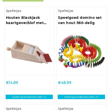
Spelletjes
Spelletjes
Houten Blackjack
Speelgoed domino set
kaartgever/slof met
van hout 560-delig
handvat 28 x 11,5 x 9,5
cm
€
14.89
€
48.99
Speelgoedpostorder.nl
Speelgoedpostorder.nl
Spelletjes
Spelletjes