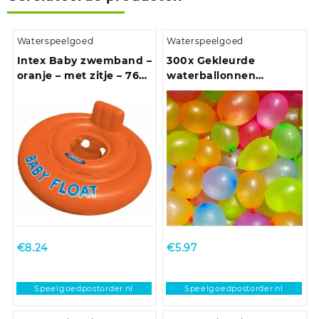
Waterspeelgoed
Waterspeelgoed
Intex Baby zwemband –
300x Gekleurde
oranje – met zitje – 76
waterballonnen
cm
speelgoed
€
8.24
€
5.97
Speelgoedpostorder.nl
Speelgoedpostorder.nl