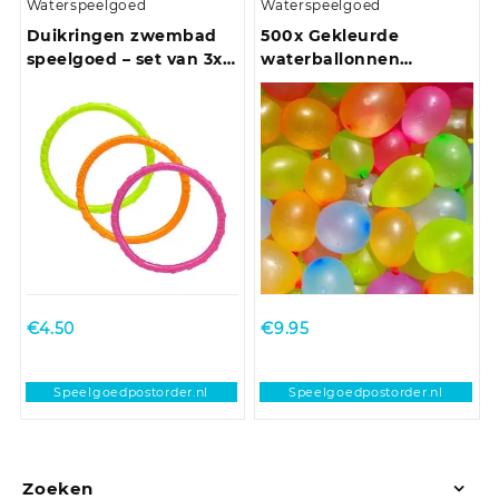
Waterspeelgoed
Waterspeelgoed
Duikringen zwembad
500x Gekleurde
speelgoed – set van 3x –
waterballonnen
verschillende kleuren –
speelgoed
kunststof
€
4.50
€
9.95
Speelgoedpostorder.nl
Speelgoedpostorder.nl
Zoeken