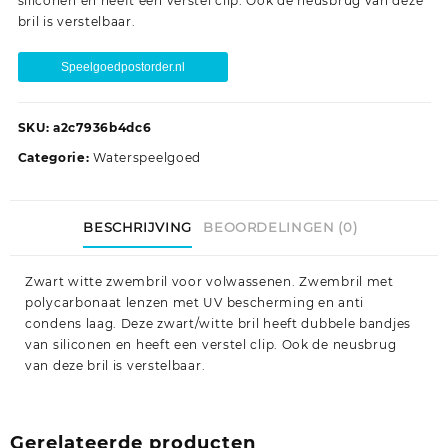
siliconen en heeft een verstel clip. Ook de neusbrug van deze
bril is verstelbaar.
Speelgoedpostorder.nl
SKU:
a2c7936b4dc6
Categorie:
Waterspeelgoed
BESCHRIJVING
BEOORDELINGEN (0)
Zwart witte zwembril voor volwassenen. Zwembril met
polycarbonaat lenzen met UV bescherming en anti
condens laag. Deze zwart/witte bril heeft dubbele bandjes
van siliconen en heeft een verstel clip. Ook de neusbrug
van deze bril is verstelbaar.
Gerelateerde producten