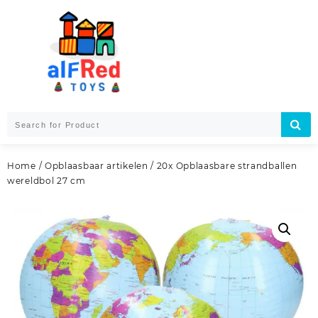
Skip
to
content
Home
/
Opblaasbaar artikelen
/ 20x Opblaasbare strandballen
wereldbol 27 cm