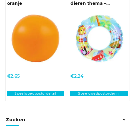
oranje
dieren thema –
opblaasbaar – 61 cm –
blauw – vinyl
€
2.65
€
2.24
Speelgoedpostorder.nl
Speelgoedpostorder.nl
Zoeken