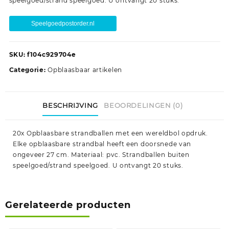
speelgoed/strand speelgoed. U ontvangt 20 stuks.
Speelgoedpostorder.nl
SKU:
f104c929704e
Categorie:
Opblaasbaar artikelen
BESCHRIJVING
BEOORDELINGEN (0)
20x Opblaasbare strandballen met een wereldbol opdruk.
Elke opblaasbare strandbal heeft een doorsnede van
ongeveer 27 cm. Materiaal: pvc. Strandballen buiten
speelgoed/strand speelgoed. U ontvangt 20 stuks.
Gerelateerde producten