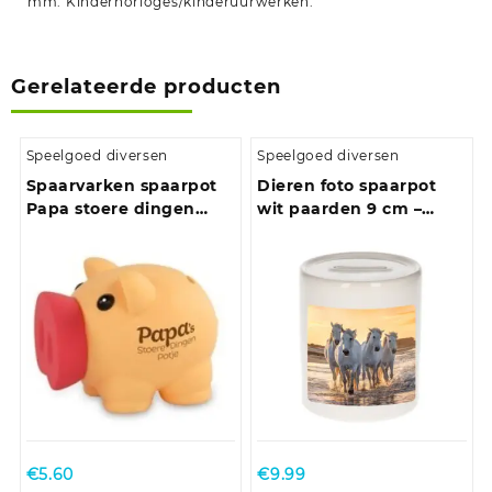
mm. Kinderhorloges/kinderuurwerken.
Gerelateerde producten
Speelgoed diversen
Speelgoed diversen
Spaarvarken spaarpot
Dieren foto spaarpot
Papa stoere dingen
wit paarden 9 cm –
potje
paarden spaarpotten
jongens en meisjes
€
5.60
€
9.99