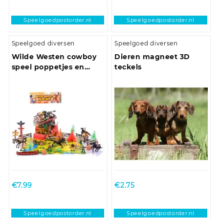
Speelgoedpostorder.nl
Speelgoedpostorder.nl
Speelgoed diversen
Speelgoed diversen
Wilde Westen cowboy
Dieren magneet 3D
speel poppetjes en
teckels
accessoires set
€
7.99
€
2.75
Speelgoedpostorder.nl
Speelgoedpostorder.nl