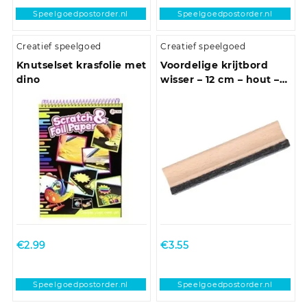
Speelgoedpostorder.nl
Speelgoedpostorder.nl
Creatief speelgoed
Creatief speelgoed
Knutselset krasfolie met
Voordelige krijtbord
dino
wisser – 12 cm – hout –
schoolbordwisser
€
2.99
€
3.55
Speelgoedpostorder.nl
Speelgoedpostorder.nl