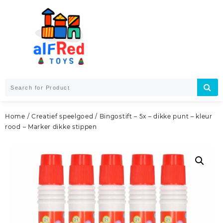
Skip
to
content
Home
/
Creatief speelgoed
/ Bingostift – 5x – dikke punt – kleur
rood – Marker dikke stippen