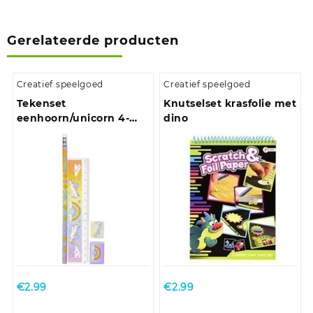
Gerelateerde producten
Creatief speelgoed
Creatief speelgoed
Tekenset
Knutselset krasfolie met
eenhoorn/unicorn 4-
dino
delig voor kinderen
€
2.99
€
2.99