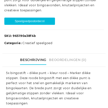
punt zorgt voor duidelijke en gelijkmatige stippen zonder
vlekken. Ideaal voor bingoavonden, knutselprojecten en
creatieve toepassingen.
Speelgoedpostorder.nl
SKU:
965190a38f4b
Categorie:
Creatief speelgoed
BESCHRIJVING
BEOORDELINGEN (0)
5x bingostift – dikke punt – kleur rood – Marker dikke
stippen. Deze roode bingostift met een dikke punt is
perfect voor het snel en gemakkelijk markeren van
bingokaarten. De brede punt zorgt voor duidelijke en
gelijkmatige stippen zonder vlekken. Ideaal voor
bingoavonden, knutselprojecten en creatieve
toepassingen.