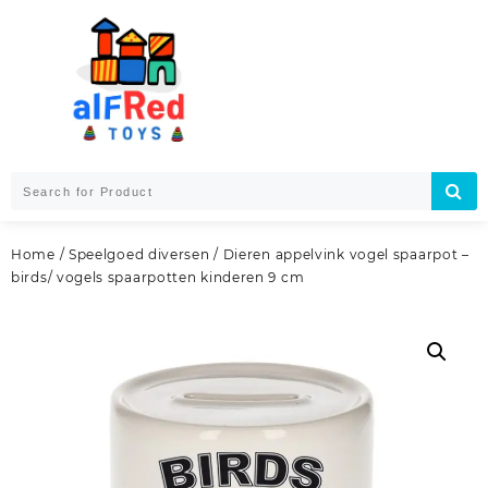
Skip
to
content
Home
/
Speelgoed diversen
/ Dieren appelvink vogel spaarpot –
birds/ vogels spaarpotten kinderen 9 cm