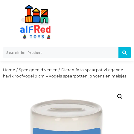
Skip
to
content
Home
/
Speelgoed diversen
/ Dieren foto spaarpot vliegende
havik roofvogel 9 cm – vogels spaarpotten jongens en meisjes