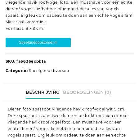
vliegende havik roofvogel foto. Een musthave voor een echte
dieren/ vogels liefhebber of iemand die alles van vogels
spaart. Erg leuk om cadeau te doen aan een echte vogels fan!
Materiaal: keramiek.
Formaat: 8 x 9 cm.
Speelgoedpostorder.nl
SKU:
fa6636ecbb1a
Categorie:
Speelgoed diversen
BESCHRIJVING
BEOORDELINGEN (0)
Dieren foto spaarpot vliegende havik roofvogel wit 9 cm.
Deze spaarpot is aan twee kanten bedrukt met een mooie
vliegende havik roofvogel foto. Een musthave voor een
echte dieren/ vogels liefhebber of iemand die alles van
vogels spaart. Erg leuk om cadeau te doen aan een echte