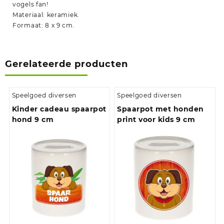
vogels fan!
Materiaal: keramiek.
Formaat: 8 x 9 cm.
Gerelateerde producten
Speelgoed diversen
Speelgoed diversen
Kinder cadeau spaarpot
Spaarpot met honden
hond 9 cm
print voor kids 9 cm