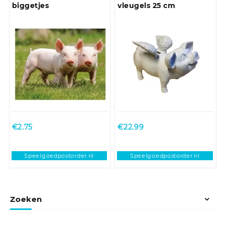
biggetjes
vleugels 25 cm
€
2.75
€
22.99
Speelgoedpostorder.nl
Speelgoedpostorder.nl
Zoeken