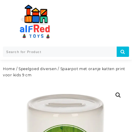
Skip
to
content
Home
/
Speelgoed diversen
/ Spaarpot met oranje katten print
voor kids 9 cm