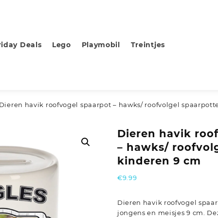
riday Deals
Lego
Playmobil
Treintjes
 Dieren havik roofvogel spaarpot – hawks/ roofvolgel spaarpot
Dieren havik roo
– hawks/ roofvol
kinderen 9 cm
€
9.99
Dieren havik roofvogel spaa
jongens en meisjes 9 cm. Dez