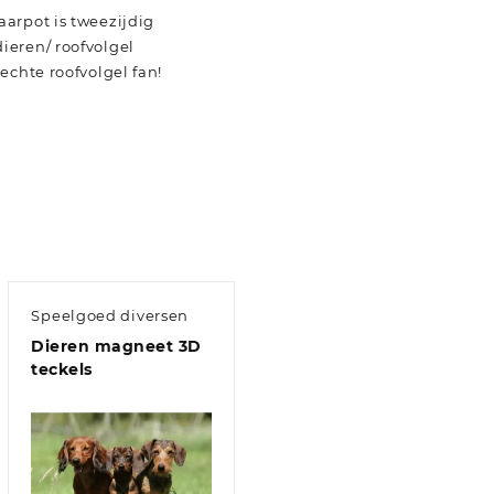
aarpot is tweezijdig
ieren/ roofvolgel
echte roofvolgel fan!
Speelgoed diversen
Dieren magneet 3D
teckels