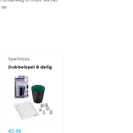
r onderweg of thuis. Na het
 op.
Spelletjes
Dobbelspel 8 delig
€
5.99