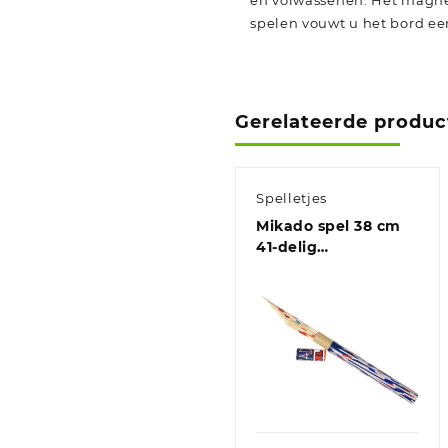
en volwassenen. Het magnet
spelen vouwt u het bord ee
Gerelateerde produc
Spelletjes
Mikado spel 38 cm
41-delig
speelgoed/spellen