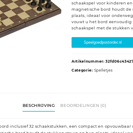
schaakspel voor kinderen en
magnetische bord houdt de 
plaats, ideaal voor onderweg
vouwt u het bord eenvoudig 
schaakspel met de stukken ve
Speelgoedpostorder.nl
Artikelnummer:
32fd06c4342
Categorie:
Spelletjes
BESCHRIJVING
BEOORDELINGEN (0)
ord inclusief 32 schaakstukken, een compact en opvouwbaar 