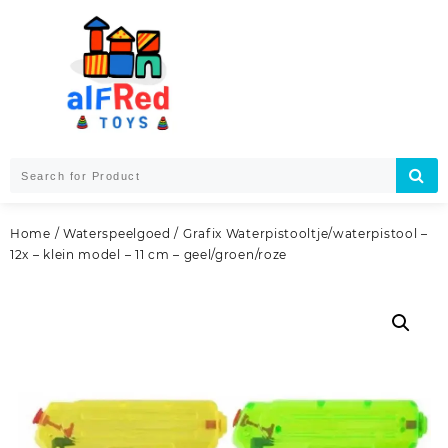
Skip
to
content
Home
/
Waterspeelgoed
/ Grafix Waterpistooltje/waterpistool –
12x – klein model – 11 cm – geel/groen/roze