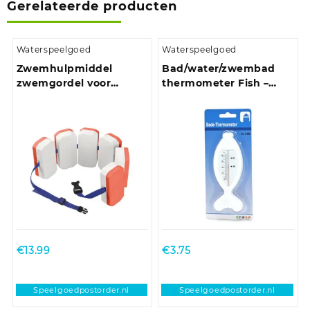
Gerelateerde producten
Waterspeelgoed
Waterspeelgoed
Zwemhulpmiddel
Bad/water/zwembad
zwemgordel voor
thermometer Fish –
kinderen 6-12 jaar
kunststof – 15 x 5 cm –
wit – drijvend
€
13.99
€
3.75
Speelgoedpostorder.nl
Speelgoedpostorder.nl