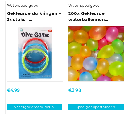
Waterspeelgoed
Waterspeelgoed
Gekleurde duikringen –
200x Gekleurde
3x stuks –
waterballonnen
rood/blauw/groen –
speelgoed
kunststof
€
4.99
€
3.98
Speelgoedpostorder.nl
Speelgoedpostorder.nl