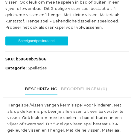
vissen. Ook leuk om mee te spelen in bad of buiten in een
vijver of zwembad. Dit 5-delige vissen spel bestaat uit 4
gekleurde vissen en 1 hengel. Met kleine vissen. Materiaal:
kunststof. Hengelspel – Behendigheidsspellen speelgoed.
Probeer het ook als drankspel voor volwassenen.
Speelgoedpostorder.nl
SKU:
b58600b79b86
Categorie:
Spelletjes
BESCHRIJVING
BEOORDELINGEN (0)
Hengelspel/vissen vangen kermis spel voor kinderen. Net
als op de kermis probeer je alle vissen uit een bak water te
vissen. Ook leuk om mee te spelen in bad of buiten in een
vijver of zwembad. Dit 5-delige vissen spel bestaat uit 4
gekleurde vissen en 1 hengel. Met kleine vissen. Materiaal: