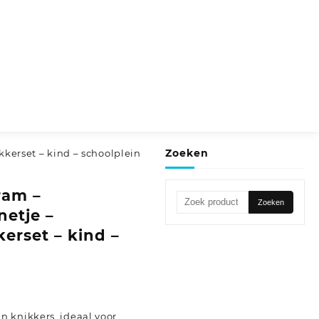
Zoeken
kkerset – kind – schoolplein
ram –
Zoeken
Zoeken
netje –
naar:
erset – kind –
 knikkers, ideaal voor