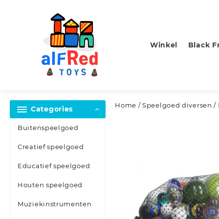
Skip
to
content
Winkel
Black F
Home
/
Speelgoed diversen
/
Categories
Buitenspeelgoed
Creatief speelgoed
Educatief speelgoed
Houten speelgoed
Muziekinstrumenten