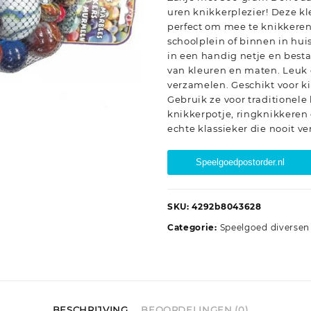
uren knikkerplezier! Deze kl
perfect om mee te knikkeren 
schoolplein of binnen in huis
in een handig netje en best
van kleuren en maten. Leuk o
verzamelen. Geschikt voor ki
Gebruik ze voor traditionele 
knikkerpotje, ringknikkeren 
echte klassieker die nooit ve
Speelgoedpostorder.nl
SKU:
4292b8043628
Categorie:
Speelgoed diversen
BESCHRIJVING
BEOORDELINGEN (0)