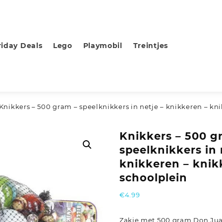
riday Deals
Lego
Playmobil
Treintjes
 Knikkers – 500 gram – speelknikkers in netje – knikkeren – kni
Knikkers – 500 g
speelknikkers in 
knikkeren – knikk
schoolplein
€
4.99
Zakje met 500 gram Don Juan