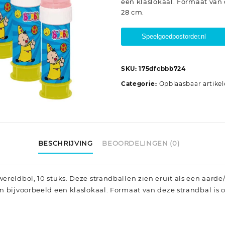
een klaslokaal. Formaat van
28 cm.
Speelgoedpostorder.nl
SKU:
175dfcbbb724
Categorie:
Opblaasbaar artike
BESCHRIJVING
BEOORDELINGEN (0)
reldbol, 10 stuks. Deze strandballen zien eruit als een aarde
n bijvoorbeeld een klaslokaal. Formaat van deze strandbal is 