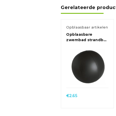
Gerelateerde produc
Opblaasbaar artikelen
Opblaasbare
zwembad strandbal
plastic zwart 28 cm
€
2.65