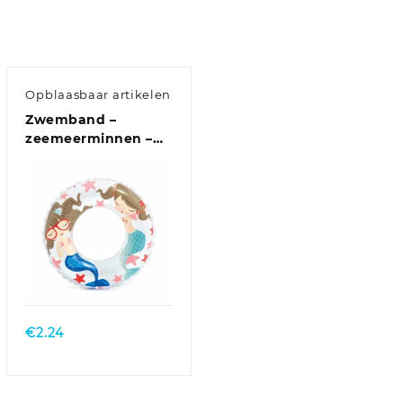
Opblaasbaar artikelen
Zwemband –
zeemeerminnen –
opblaasbaar – 61 cm
– wit – vinyl
€
2.24