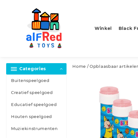
Skip
to
content
Winkel
Black F
Home
/
Opblaasbaar artikele
Categories
Buitenspeelgoed
Creatief speelgoed
Educatief speelgoed
Houten speelgoed
Muziekinstrumenten