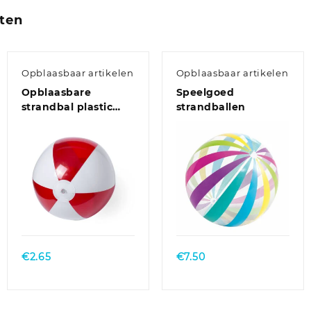
ten
Opblaasbaar artikelen
Opblaasbaar artikelen
Opblaasbare
Speelgoed
strandbal plastic
strandballen
rood/wit 28 cm
€
2.65
€
7.50