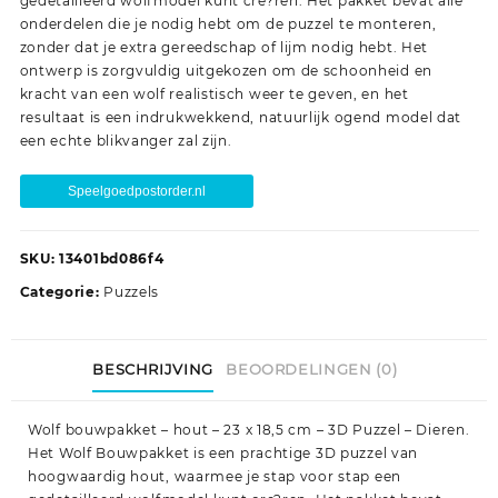
gedetailleerd wolfmodel kunt cre?ren. Het pakket bevat alle
onderdelen die je nodig hebt om de puzzel te monteren,
zonder dat je extra gereedschap of lijm nodig hebt. Het
ontwerp is zorgvuldig uitgekozen om de schoonheid en
kracht van een wolf realistisch weer te geven, en het
resultaat is een indrukwekkend, natuurlijk ogend model dat
een echte blikvanger zal zijn.
Speelgoedpostorder.nl
SKU:
13401bd086f4
Categorie:
Puzzels
BESCHRIJVING
BEOORDELINGEN (0)
Wolf bouwpakket – hout – 23 x 18,5 cm – 3D Puzzel – Dieren.
Het Wolf Bouwpakket is een prachtige 3D puzzel van
hoogwaardig hout, waarmee je stap voor stap een