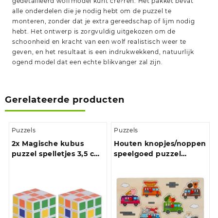
gedetailleerd wolfmodel kunt cre?ren. Het pakket bevat
alle onderdelen die je nodig hebt om de puzzel te
monteren, zonder dat je extra gereedschap of lijm nodig
hebt. Het ontwerp is zorgvuldig uitgekozen om de
schoonheid en kracht van een wolf realistisch weer te
geven, en het resultaat is een indrukwekkend, natuurlijk
ogend model dat een echte blikvanger zal zijn.
Gerelateerde producten
Puzzels
Puzzels
2x Magische kubus
Houten knopjes/noppen
puzzel spelletjes 3,5 cm
speelgoed puzzel
speelgoed
foodtruck thema 30 x
22 cm