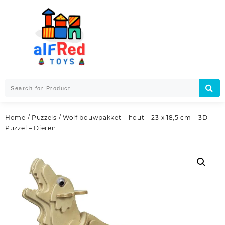
Skip
to
content
Home
/
Puzzels
/ Wolf bouwpakket – hout – 23 x 18,5 cm – 3D
Puzzel – Dieren